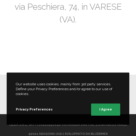
via Peschiera, 74, in VARESE
(VA).
Our website uses cookies, mainly from 3rd party services.
Define your Privacy Preferences and/or agree to our use of
cookies.
Privacy Preferences
I Agree
ISEDA S.R.L. VAT IT00220590848 VIA MINIERA MINTINI, ZONA INDUSTRIALE
92021 ARAGONA (AG) | SVILUPPATO DA
BLUERMES